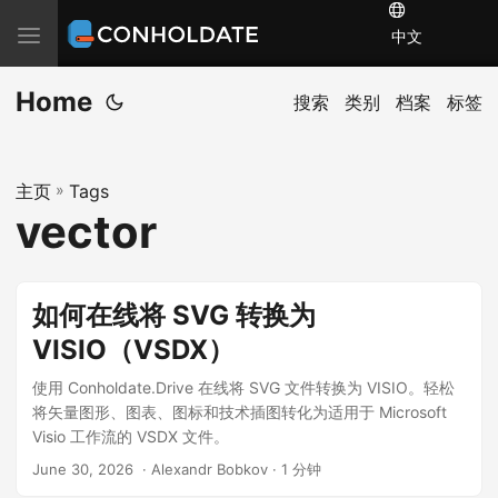
T
中文
o
Home
g
搜索
类别
档案
标签
g
l
主页
»
Tags
e
vector
n
a
v
如何在线将 SVG 转换为
i
VISIO（VSDX）
g
a
使用 Conholdate.Drive 在线将 SVG 文件转换为 VISIO。轻松
t
将矢量图形、图表、图标和技术插图转化为适用于 Microsoft
Visio 工作流的 VSDX 文件。
i
June 30, 2026
‎ · Alexandr Bobkov · 1 分钟
o