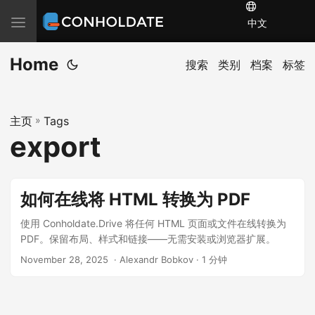
T
中文
o
Home
g
搜索
类别
档案
标签
g
l
主页
»
Tags
e
export
n
a
v
如何在线将 HTML 转换为 PDF
i
g
使用 Conholdate.Drive 将任何 HTML 页面或文件在线转换为
PDF。保留布局、样式和链接——无需安装或浏览器扩展。
a
t
November 28, 2025
‎ · Alexandr Bobkov · 1 分钟
i
o