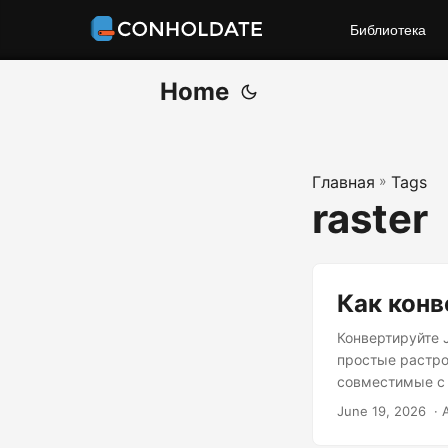
Библиотека
Home
Главная
»
Tags
raster
Как конв
Конвертируйте 
простые растро
совместимые с 
June 19, 2026
‎ ·