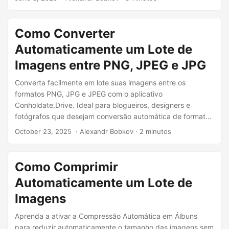
n
Como Converter
Automaticamente um Lote de
Imagens entre PNG, JPEG e JPG
Converta facilmente em lote suas imagens entre os
formatos PNG, JPG e JPEG com o aplicativo
Conholdate.Drive. Ideal para blogueiros, designers e
fotógrafos que desejam conversão automática de formatos
de imagem ao fazer upload.
October 23, 2025
‎ · Alexandr Bobkov · 2 minutos
Como Comprimir
Automaticamente um Lote de
Imagens
Aprenda a ativar a Compressão Automática em Álbuns
para reduzir automaticamente o tamanho das imagens sem