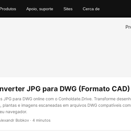
Produtos
Apoio, suporte
Sites
Cerca de
Pr
verter JPG para DWG (Formato CAD)
s JPG para DWG online com o Conholdate.Drive. Transforme desenho
s, plantas e imagens escaneadas em arquivos DWG compatíveis co
seu navegador.
 Alexandr Bobkov · 4 minutos