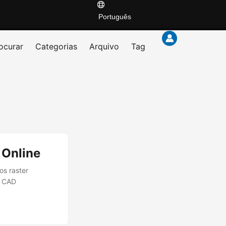
Português
ocurar
Categorias
Arquivo
Tag
 Online
s raster
m CAD