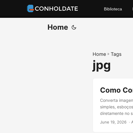
Biblioteca
Home
Home
»
Tags
jpg
Como Con
Converta imagen
simples, esboço
diretamente no 
June 19, 2026
‎ ·