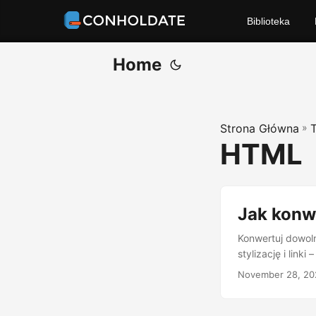
Biblioteka
Home
Strona Główna
»
HTML
Jak konw
Konwertuj dowoln
stylizację i linki
November 28, 20