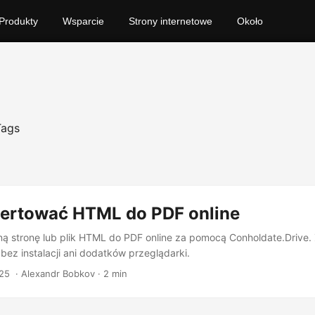
Produkty
Wsparcie
Strony internetowe
Około
Tags
ertować HTML do PDF online
ą stronę lub plik HTML do PDF online za pomocą Conholdate.Drive.
 – bez instalacji ani dodatków przeglądarki.
25
‎ · Alexandr Bobkov · 2 min