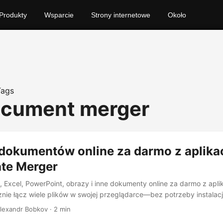
Produkty
Wsparcie
Strony internetowe
Około
Tags
ocument merger
 dokumentów online za darmo z aplika
te Merger
, Excel, PowerPoint, obrazy i inne dokumenty online za darmo z apl
nie łącz wiele plików w swojej przeglądarce—bez potrzeby instalacj
Alexandr Bobkov · 2 min