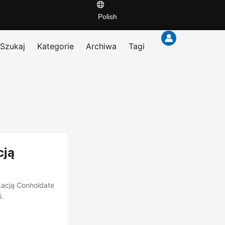
Polish
Szukaj
Kategorie
Archiwa
Tagi
cją
ikacją Conholdate
i.