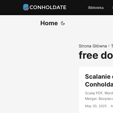
Biblioteka
Home
Strona Główna
»
free d
Scalanie
Conholda
Scalaj PDF, Word
Merger. Bezpiecz
May 30, 2025
‎ · 