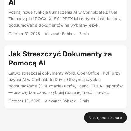
AI
Poznaj nowe funkcje tłumaczenia AI w Conholdate.Drive!
Tłumacz pliki DOCX, XLSX i PPTX lub natychmiast tłumacz
podsumowania dokumentów na wybrany język.
October 31, 2025
‎ · Alexandr Bobkov · 2 min
Jak Streszczyć Dokumenty za
Pomocą AI
Łatwo streszczaj dokumenty Word, OpenOffice i PDF przy
użyciu AI w Conholdate.Drive. Otrzymuj szybkie
podsumowania (3–4 zdania) umów, licencji EULA i raportów
— oszczędzaj czas, szybciej rozumiej treść i nawet
tłumacz wyniki na wybrany język.
October 15, 2025
‎ · Alexandr Bobkov · 2 min
Następna strona »