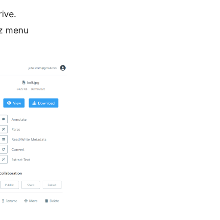
ive.
 z menu