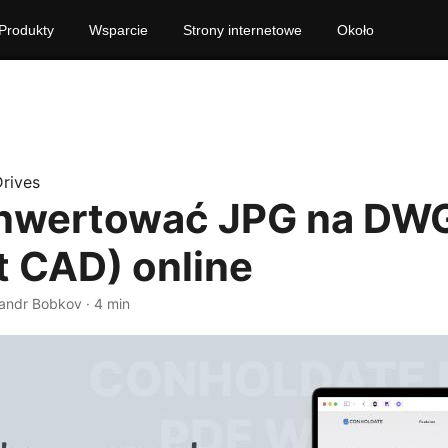
Produkty
Wsparcie
Strony internetowe
Około
rives
onwertować JPG na DW
t CAD) online
exandr Bobkov · 4 min