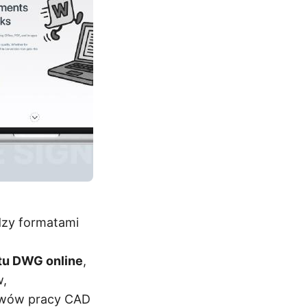
dzy formatami
tu DWG online
,
w,
ywów pracy CAD