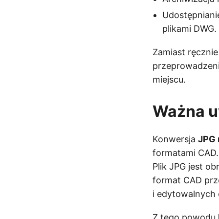
Udostępnianie
plikami DWG.
Zamiast ręczni
przeprowadzeni
miejscu.
Ważna u
Konwersja
JPG
formatami CAD.
Plik JPG jest o
format CAD prz
i edytowalnych
Z tego powodu