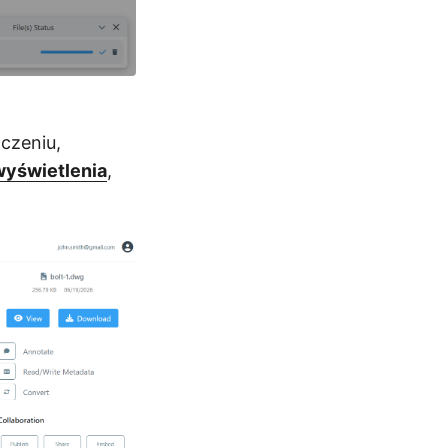
czeniu,
wyświetlenia
,