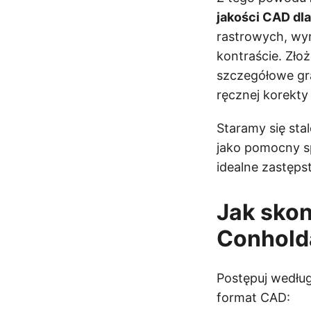
jakości CAD dla
rastrowych, wy
kontraście. Złoż
szczegółowe gr
ręcznej korekty
Staramy się stal
jako pomocny sp
idealne zastęps
Jak sko
Conhold
Postępuj według
format CAD: