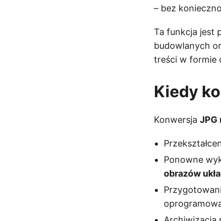
– bez konieczn
Ta funkcja jest
budowlanych or
treści w formie
Kiedy k
Konwersja
JPG
Przekształce
Ponowne wyk
obrazów ukł
Przygotowani
oprogramowa
Archiwizacja