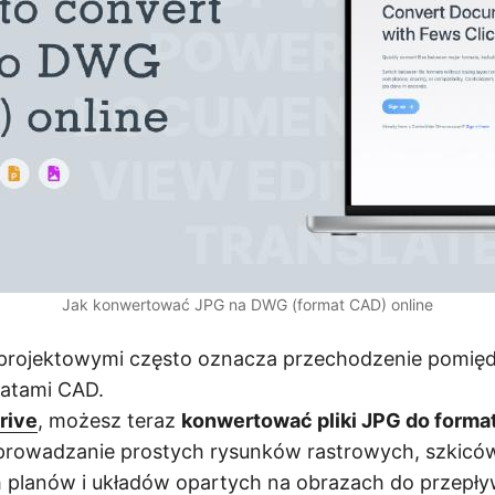
Jak konwertować JPG na DWG (format CAD) online
i projektowymi często oznacza przechodzenie pomię
atami CAD.
rive
, możesz teraz
konwertować pliki JPG do forma
prowadzanie prostych rysunków rastrowych, szkicó
planów i układów opartych na obrazach do przepł