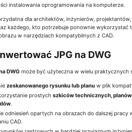
ości instalowania oprogramowania na komputerze.
 przydatna dla architektów, inżynierów, projektantów
az każdego, kto potrzebuje ponownie wykorzystać 
 obrazu w narzędziach kompatybilnych z CAD.
onwertować JPG na DWG
 na DWG
może być użyteczna w wielu praktycznych s
nie
zeskanowanego rysunku lub planu
w plik kompat
orzystanie prostych
szkiców technicznych, planów 
adów
.
e odniesień opartych na obrazach do dalszej pracy 
niu CAD.
 rysunków rastrowych w bardziej przyjaznym inżynie