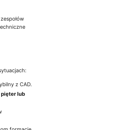
, zespołów
techniczne
ytuacjach:
ybilny z CAD.
pięter lub
w
rom formacie.