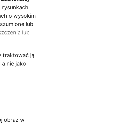
ch rysunkach
ach o wysokim
zaszumione lub
zczenia lub
y traktować ją
a nie jako
ój obraz w