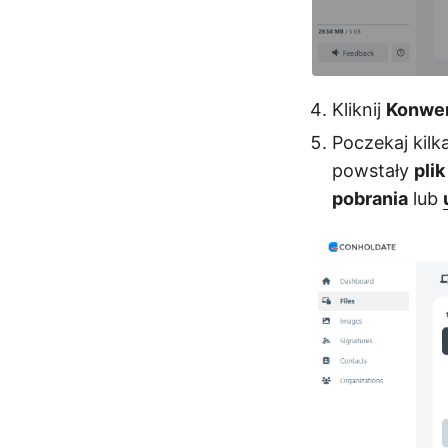
Kliknij
Konwer
Poczekaj kilk
powstały
pli
pobrania
lub