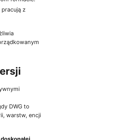
 pracują z
liwia
uporządkowanym
rsji
tywnymi
 gdy DWG to
, warstw, encji
 doskonałej