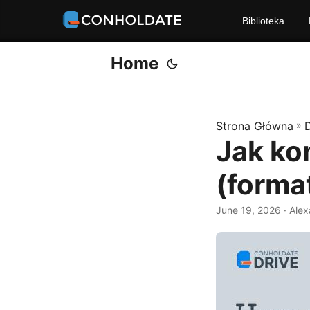
Biblioteka
Home
Strona Główna
»
D
Jak k
(forma
June 19, 2026
‎ · Al