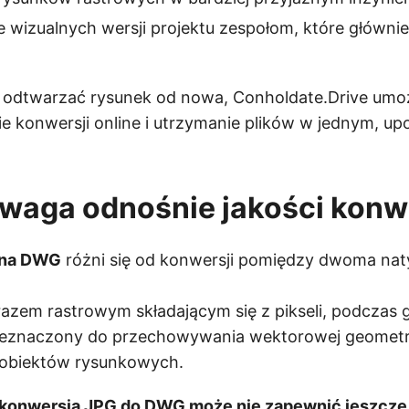
 wizualnych wersji projektu zespołom, które głównie
e odtwarzać rysunek od nowa, Conholdate.Drive umoż
e konwersji online i utrzymanie plików w jednym, 
waga odnośnie jakości konwe
 na DWG
różni się od konwersji pomiędzy dwoma na
brazem rastrowym składającym się z pikseli, podczas
eznaczony do przechowywania wektorowej geometrii
 obiektów rysunkowych.
konwersja JPG do DWG może nie zapewnić jeszcze