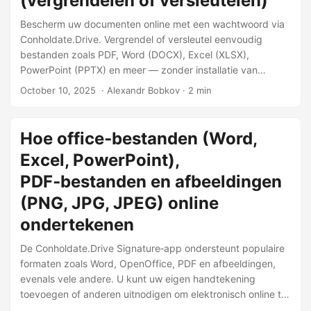
(vergrendelen of versleutelen)
Bescherm uw documenten online met een wachtwoord via
Conholdate.Drive. Vergrendel of versleutel eenvoudig
bestanden zoals PDF, Word (DOCX), Excel (XLSX),
PowerPoint (PPTX) en meer — zonder installatie van
software.
October 10, 2025
‎ · Alexandr Bobkov · 2 min
Hoe office‑bestanden (Word,
Excel, PowerPoint),
PDF‑bestanden en afbeeldingen
(PNG, JPG, JPEG) online
ondertekenen
De Conholdate.Drive Signature‑app ondersteunt populaire
formaten zoals Word, OpenOffice, PDF en afbeeldingen,
evenals vele andere. U kunt uw eigen handtekening
toevoegen of anderen uitnodigen om elektronisch online te
ondertekenen. Na voltooiing is het ondertekende bestand