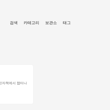
검색
카테고리
보관소
태그
형 전자책에서 챕터나