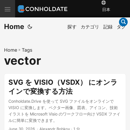
T
日本
o
Home
g
探す
カテゴリ
記録
タグ
g
l
Home
»
Tags
e
vector
n
a
v
SVG を VISIO（VSDX） にオンラ
i
インで変換する方法
g
a
Conholdate.Drive を使って SVG ファイルをオンラインで
t
VISIO に変換します。ベクター画像、図表、アイコン、技術
イラストを Microsoft Visio のワークフロー向け VSDX ファイ
i
ルに簡単に変換できます。
o
June 30, 2026
‎ · Alexandr Bobkov · 1 分