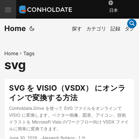
T
日本
o
Home
g
探す
カテゴリ
記録
タグ
g
l
Home
»
Tags
e
svg
n
a
v
SVG を VISIO（VSDX） にオンラ
i
インで変換する方法
g
a
Conholdate.Drive を使って SVG ファイルをオンラインで
t
VISIO に変換します。ベクター画像、図表、アイコン、技術
イラストを Microsoft Visio のワークフロー向け VSDX ファイ
i
ルに簡単に変換できます。
o
June 30, 2026
‎ · Alexandr Bobkov · 1 分