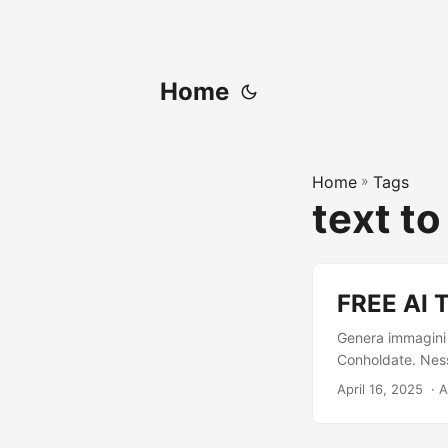
Home
Home
»
Tags
text to
FREE AI T
Genera immagini d
Conholdate. Nessu
April 16, 2025
‎ · 