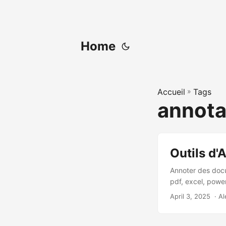
Home
Accueil
»
Tags
annota
Outils d'
Annoter des docu
pdf, excel, powe
April 3, 2025
‎ · A