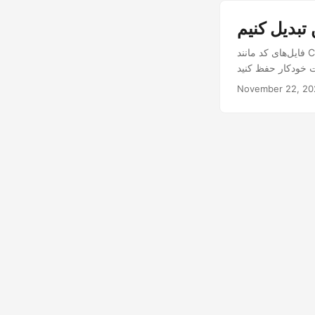
 تبدیل کنیم
فایل‌های کد مانند C# به Java، Python به PHP یا TXT به PY را به‌صورت مستقیم آنلاین با Conholdate.Drive و
November 22, 20