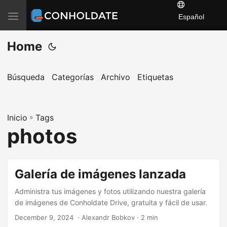
T
Español
o
Home
g
g
l
Búsqueda
Categorías
Archivo
Etiquetas
e
n
a
Inicio
»
Tags
photos
v
i
g
Galería de imágenes lanzada
a
t
Administra tus imágenes y fotos utilizando nuestra galería
i
de imágenes de Conholdate Drive, gratuita y fácil de usar.
o
December 9, 2024
‎ · Alexandr Bobkov · 2 min