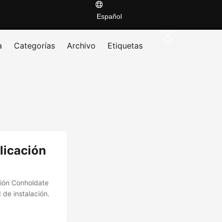
Español
a
Categorías
Archivo
Etiquetas
licación
ción Conholdate
de instalación.