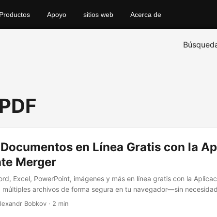
Productos
Apoyo
sitios web
Acerca de
Búsqued
 PDF
Documentos en Línea Gratis con la Ap
te Merger
d, Excel, PowerPoint, imágenes y más en línea gratis con la Aplica
múltiples archivos de forma segura en tu navegador—sin necesidad 
Alexandr Bobkov · 2 min