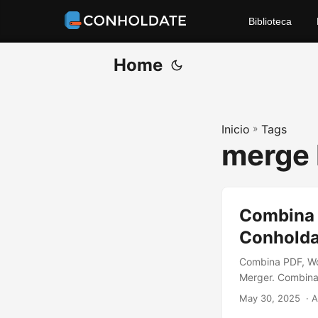
Biblioteca
Home
Inicio
»
Tags
merge
Combina 
Conholda
Combina PDF, Wor
Merger. Combina 
May 30, 2025
‎ · 