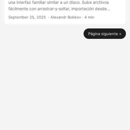
una interfaz familiar similar a un disco. Sube archivos
fácilmente con arrastrar‑y‑soltar, importación desde
Dropbox o acciones rápidas, y colabora usando
September 25, 2025
‎ · Alexandr Bobkov · 4 min
aplicaciones integradas para ver, editar, anotar, firmar y
analizar documentos. Con herramientas avanzadas como
Página siguiente »
traducción de archivos, resúmenes de IA, protección con
contraseña, soporte de galería de imágenes (incluidos
formatos vectoriales) y organizaciones de equipo,
Conholdate.Drive te ayuda a gestionar, compartir y
publicar archivos de forma segura y eficiente.