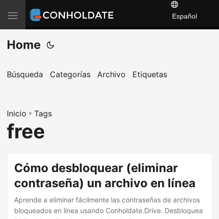
T
Español
o
Home
g
g
l
Búsqueda
Categorías
Archivo
Etiquetas
e
n
a
Inicio
»
Tags
free
v
i
g
Cómo desbloquear (eliminar
a
t
contraseña) un archivo en línea
i
Aprende a eliminar fácilmente las contraseñas de archivos
o
bloqueados en línea usando Conholdate.Drive. Desbloquea