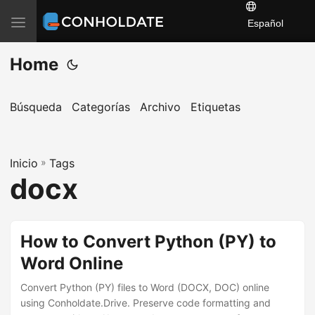
T
Español
o
Home
g
g
l
Búsqueda
Categorías
Archivo
Etiquetas
e
n
a
Inicio
»
Tags
docx
v
i
g
How to Convert Python (PY) to
a
t
Word Online
i
Convert Python (PY) files to Word (DOCX, DOC) online
o
using Conholdate.Drive. Preserve code formatting and