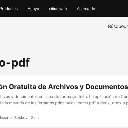
Productos
Apoyo
sitios web
Acerca de
Búsqued
o-pdf
ón Gratuita de Archivos y Documentos
chivos y documentos en línea de forma gratuita. La aplicación de Co
e la mayoría de los formatos principales, como pdf a docx, docx a pdf
Alexandr Bobkov · 2 min