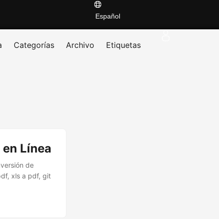
Español
a
Categorías
Archivo
Etiquetas
 en Línea
nversión de
, xls a pdf, git