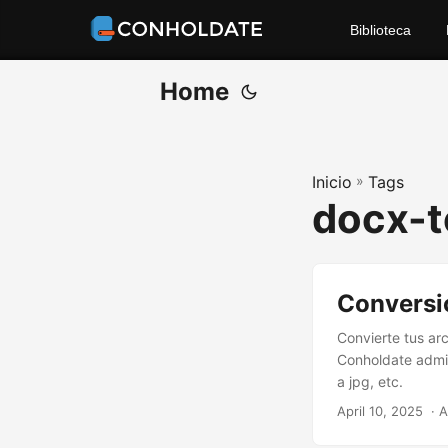
Biblioteca
Home
Inicio
»
Tags
docx-t
Conversi
Convierte tus ar
Conholdate admit
a jpg, etc.
April 10, 2025
‎ · 