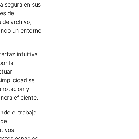
a segura en sus
nes de
 de archivo,
ando un entorno
erfaz intuitiva,
por la
ctuar
implicidad se
anotación y
nera eficiente.
ndo el trabajo
 de
ativos
estos espacios,