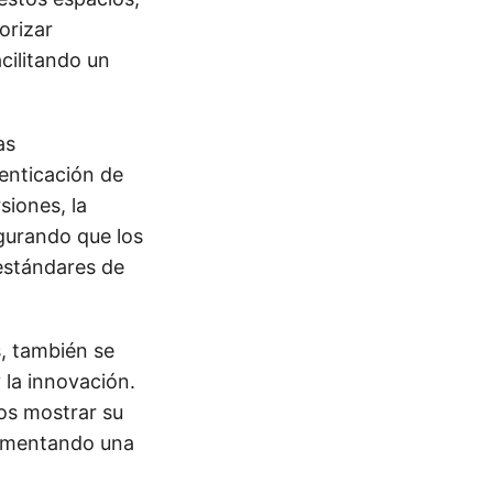
orizar
cilitando un
as
enticación de
siones, la
egurando que los
estándares de
, también se
 la innovación.
ios mostrar su
fomentando una