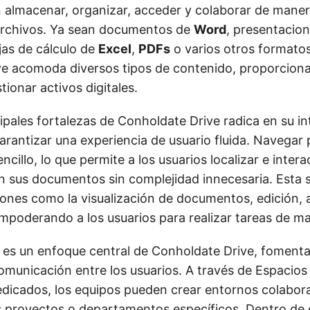
 almacenar, organizar, acceder y colaborar de maner
rchivos. Ya sean documentos de
Word
, presentacio
jas de cálculo de
Excel
,
PDFs
o varios otros formatos
ve acomoda diversos tipos de contenido, proporcion
tionar activos digitales.
ipales fortalezas de Conholdate Drive radica en su int
rantizar una experiencia de usuario fluida. Navegar 
ncillo, lo que permite a los usuarios localizar e intera
 sus documentos sin complejidad innecesaria. Esta s
iones como la visualización de documentos, edición, 
mpoderando a los usuarios para realizar tareas de ma
 es un enfoque central de Conholdate Drive, fomenta
comunicación entre los usuarios. A través de Espacios
dicados, los equipos pueden crear entornos colabor
 proyectos o departamentos específicos. Dentro de 