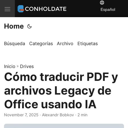
T
Español
o
Home
g
g
l
Búsqueda
Categorías
Archivo
Etiquetas
e
n
a
Inicio
»
Drives
Cómo traducir PDF y
v
i
archivos Legacy de
g
a
Office usando IA
t
i
November 7, 2025
‎ · Alexandr Bobkov · 2 min
o