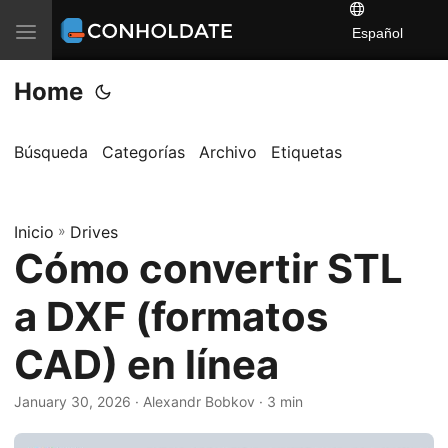
T
Español
o
Home
g
g
l
Búsqueda
Categorías
Archivo
Etiquetas
e
n
a
Inicio
»
Drives
Cómo convertir STL
v
i
a DXF (formatos
g
a
CAD) en línea
t
i
January 30, 2026
‎ · Alexandr Bobkov · 3 min
o