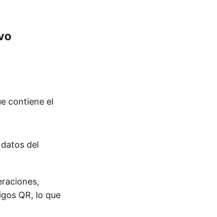
vo
ue contiene el
 datos del
eraciones,
igos QR, lo que