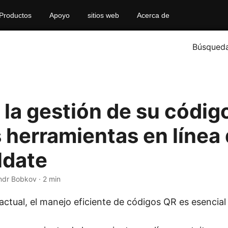
Productos
Apoyo
sitios web
Acerca de
Búsqued
 la gestión de su códig
s herramientas en línea
ldate
andr Bobkov · 2 min
l actual, el manejo eficiente de códigos QR es esenci