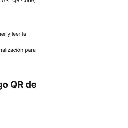
, GS1 QR Code,
r y leer la
nalización para
go QR de