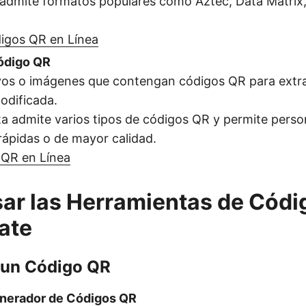
n admite formatos populares como Aztec, Data Matrix
igos QR en Línea
ódigo QR
os o imágenes que contengan códigos QR para extrae
odificada.
a admite varios tipos de códigos QR y permite perso
rápidas o de mayor calidad.
 QR en Línea
r las Herramientas de Códi
ate
un Código QR
nerador de Códigos QR