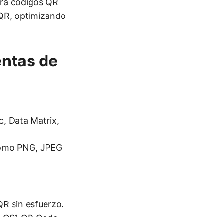
ara códigos QR
 QR, optimizando
entas de
c, Data Matrix,
 como PNG, JPEG
R sin esfuerzo.