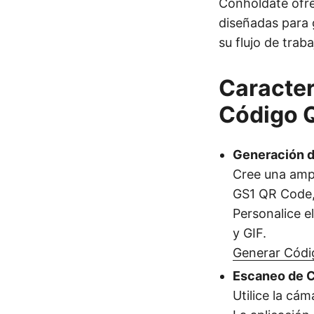
Conholdate ofre
diseñadas para 
su flujo de trab
Caracter
Código 
Generación 
Cree una ampl
GS1 QR Code,
Personalice 
y GIF.
Generar Códi
Escaneo de 
Utilice la cá