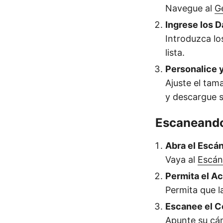
Navegue al
G
Ingrese los D
Introduzca lo
lista.
Personalice 
Ajuste el tam
y descargue 
Escaneando
Abra el Escá
Vaya al
Escán
Permita el A
Permita que l
Escanee el C
Apunte su cám