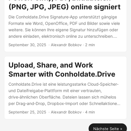
(PNG, JPG, JPEG) online signiert
Die Conholdate.Drive Signature‑App unterstützt gängige
Formate wie Word, OpenOffice, PDF und Bilder sowie viele
weitere. Sie können Ihre eigene Signatur hinzufügen oder
andere einladen, elektronisch online zu unterschreiben.
Nach Abschluss ist die signierte Datei sofort zum Download
September 30, 2025
‎ · Alexandr Bobkov · 2 min
oder Teilen verfügbar.
Upload, Share, and Work
Smarter with Conholdate.Drive
Conholdate.Drive ist eine leistungsstarke Cloud‑Speicher‑
und Dateifreigabe‑Plattform mit einer vertrauten,
drive‑ähnlichen Oberfläche. Dateien lassen sich mühelos
per Drag‑and‑Drop, Dropbox‑Import oder Schnellaktionen
hochladen und dank integrierter Apps zum Anzeigen,
September 25, 2025
‎ · Alexandr Bobkov · 4 min
Bearbeiten, Kommentieren, Signieren und Parsen von
Dokumenten gemeinsam nutzen. Mit erweiterten
Nächste Seite »
Werkzeugen wie Dateitranslation, KI‑Zusammenfassungen,