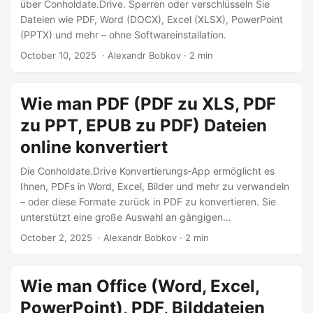
über Conholdate.Drive. Sperren oder verschlüsseln Sie
Dateien wie PDF, Word (DOCX), Excel (XLSX), PowerPoint
(PPTX) und mehr – ohne Softwareinstallation.
October 10, 2025
‎ · Alexandr Bobkov · 2 min
Wie man PDF (PDF zu XLS, PDF
zu PPT, EPUB zu PDF) Dateien
online konvertiert
Die Conholdate.Drive Konvertierungs‑App ermöglicht es
Ihnen, PDFs in Word, Excel, Bilder und mehr zu verwandeln
– oder diese Formate zurück in PDF zu konvertieren. Sie
unterstützt eine große Auswahl an gängigen
Konvertierungspaaren. Nach der Verarbeitung ist Ihre
October 2, 2025
‎ · Alexandr Bobkov · 2 min
konvertierte Datei sofort zum Download oder zur Freigabe
bereit.
Wie man Office (Word, Excel,
PowerPoint), PDF, Bilddateien