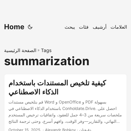
Home
العلامات
أرشيف
فئات
يبحث
Tags
»
الصفحة الرئيسية
summarization
كيفية تلخيص المستندات باستخدام
الذكاء الاصطناعي
قم بتلخيص مستندات Word و OpenOffice و PDF بسهولة
باستخدام الذكاء الاصطناعي في Conholdate.Drive. احصل على
ملخصات سريعة من 3–4 جمل للعقود، واتفاقيات ترخيص المستخدم
النهائي، والتقارير—وفر الوقت، وافهم أسرع، وحتى ترجمة النتائج
إلى لغتك المفضلة.
‎ · Alexandr Bobkov · دقيقتان
October 15, 2025