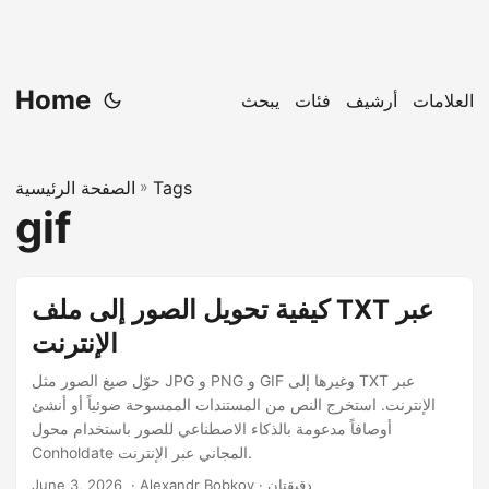
Home
العلامات
أرشيف
فئات
يبحث
Tags
»
الصفحة الرئيسية
gif
كيفية تحويل الصور إلى ملف TXT عبر
الإنترنت
حوّل صيغ الصور مثل JPG و PNG و GIF وغيرها إلى TXT عبر
الإنترنت. استخرج النص من المستندات الممسوحة ضوئياً أو أنشئ
أوصافاً مدعومة بالذكاء الاصطناعي للصور باستخدام محول
Conholdate المجاني عبر الإنترنت.
‎ · Alexandr Bobkov · دقيقتان
June 3, 2026