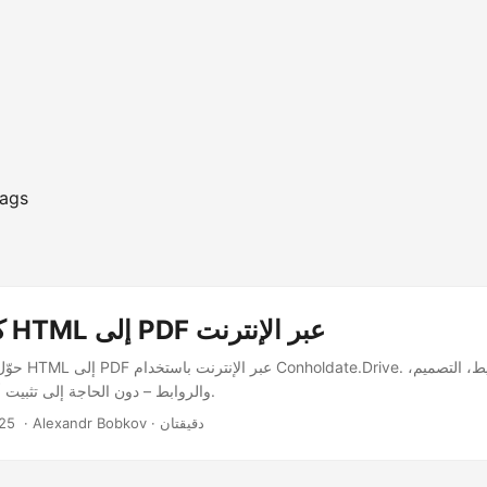
ags
كيفية تحويل HTML إلى PDF عبر الإنترنت
حوّل أي صفحة أو 
والروابط – دون الحاجة إلى تثبيت أو إضافات للمتصفح.
‎ · Alexandr Bobkov · دقيقتان
25