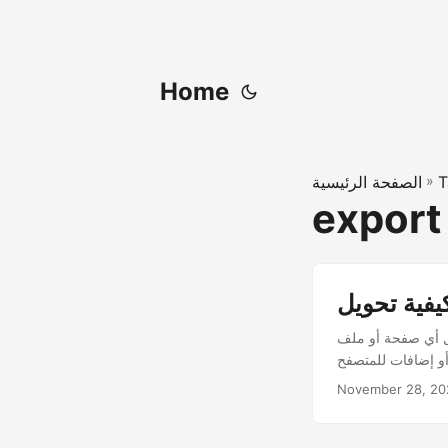
Home
T
»
الصفحة الرئيسية
export
ملف HTML إلى PDF عبر الإنترنت باستخدام Conholdate.Drive. احفظ التخطيط، التصميم،
November 28, 20